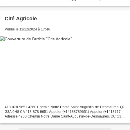
Téléphone (418) 328-1339 865 QC-159 Saint-Stanislas-de-Champlain,...
Cité Agricole
Publié le 11/12/2024 à 17:46
418-878-9651 4260 Chemin Notre Dame Saint-Augustin-de-Desmaures, QC
G3A 0H8 CA 418-878-9651 Appeler (+14188789651) Appeler (+1418717
Adresse 4260 Chemin Notre Dame Saint-Augustin-de-Desmaures, QC G3A
0H8 CA