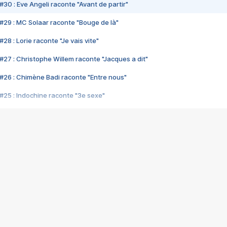
#30 : Eve Angeli raconte "Avant de partir"
#29 : MC Solaar raconte "Bouge de là"
28 : Lorie raconte "Je vais vite"
#27 : Christophe Willem raconte "Jacques a dit"
#26 : Chimène Badi raconte "Entre nous"
#25 : Indochine raconte "3e sexe"
#24 : Zaho raconte "C'est chelou"
#23 : Patrick Bruel raconte "Au café des délices"
#22 : Kyo raconte "Le chemin"
#21 : Nolwenn Leroy raconte "Cassé"
#20 : Patrick Hernandez raconte "Born to be alive"
#19 : Lorie raconte "Près de moi"
#18 : Michael Jones raconte "A nos actes manqués" (avec Jean-Jacque