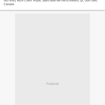
561-9591 4624 Chem. Royal, Saint-Jean-de-l'Île-d'Orléans, QC G0A 3W0,
Canada
Publicité