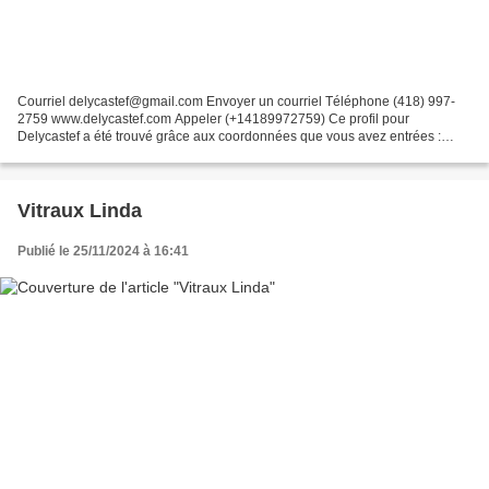
Courriel delycastef@gmail.com Envoyer un courriel Téléphone (418) 997-
2759 www.delycastef.com Appeler (+14189972759) Ce profil pour
Delycastef a été trouvé grâce aux coordonnées que vous avez entrées :
(418) 997-275 Uploaded by Communauté Artisans on...
Vitraux Linda
Publié le 25/11/2024 à 16:41