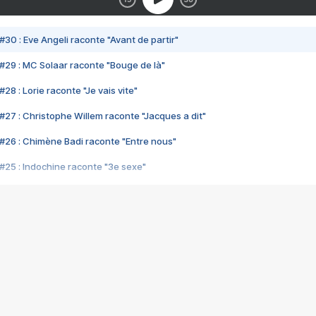
#30 : Eve Angeli raconte "Avant de partir"
#29 : MC Solaar raconte "Bouge de là"
28 : Lorie raconte "Je vais vite"
#27 : Christophe Willem raconte "Jacques a dit"
#26 : Chimène Badi raconte "Entre nous"
#25 : Indochine raconte "3e sexe"
#24 : Zaho raconte "C'est chelou"
#23 : Patrick Bruel raconte "Au café des délices"
#22 : Kyo raconte "Le chemin"
#21 : Nolwenn Leroy raconte "Cassé"
#20 : Patrick Hernandez raconte "Born to be alive"