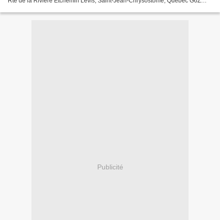
Rte de la Rivière Etchemin Lévis, Saint-Jean-Chrysostome, Quebec G6Z
2K9 https://www.closlambert.com/events Le vignoble...
Publicité