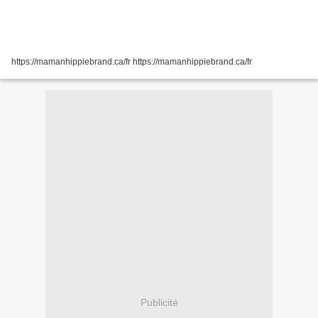
https://mamanhippiebrand.ca/fr https://mamanhippiebrand.ca/fr
Publicité