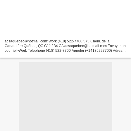
acsaquebec@hotmail.com*Work (418) 522-7700 575 Chem. de la
Canardière Québec, QC G1J 2B4 CA acsaquebec@hotmail.com Envoyer un
courriel •Work Téléphone (418) 522-7700 Appeler (+14185227700) Adresse
575 Chem. de la Canardière Québec, QC G1J 2B4 CA