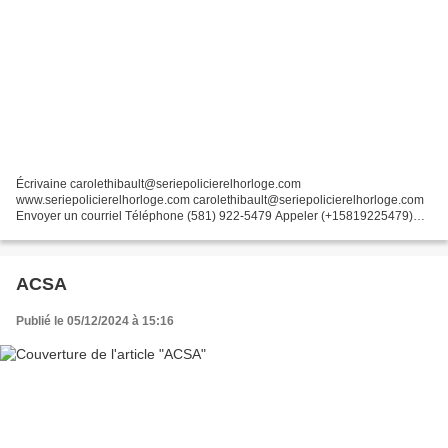
Écrivaine carolethibault@seriepolicierelhorloge.com
www.seriepolicierelhorloge.com carolethibault@seriepolicierelhorloge.com
Envoyer un courriel Téléphone (581) 922-5479 Appeler (+15819225479)
Site Web www.seriepolicierelhorloge.com
ACSA
Publié le 05/12/2024 à 15:16