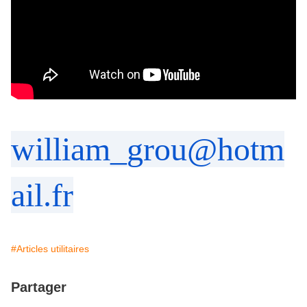
william_grou@hotm
ail.fr
#Articles utilitaires
Partager