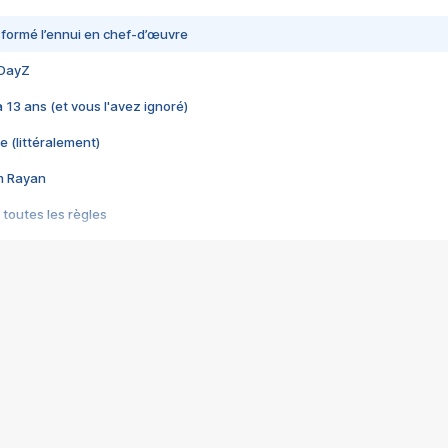
nsformé l’ennui en chef-d’œuvre
 DayZ
 a 13 ans (et vous l'avez ignoré)
e (littéralement)
im Rayan
 toutes les règles
s les jeux vidéo
us choquant de Rockstar ? - Le scandale BULLY
e plus moche de Steam
du RÊVE tourne au CAUCHEMAR
pendant 8 heures
it… à tort